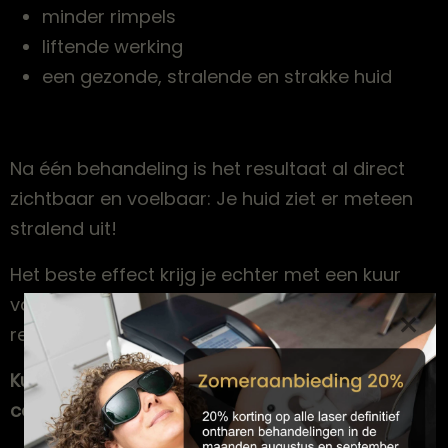
minder rimpels
liftende werking
een gezonde, stralende en strakke huid
Na één behandeling is het resultaat al direct
zichtbaar en voelbaar: Je huid ziet er meteen
stralend uit!
Het beste effect krijg je echter met een kuur
van meerdere behandelingen en daarna
×
regelmatig een onderhoudsbehandeling.
Kuur van 5 behandelingen + 6de behandeling
cadeau