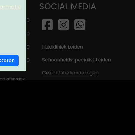
SOCIAL MEDIA
formatie
:00
21:00
:00
21:00
:00
18:00
Huidkliniek Leiden
Schoonheidsspecialist Leiden
:00
16:00
pteren
Gezichtsbehandelingen
op afspraak.
Huidtherapie
n buiten de
Anti-age behandeling
 contact met