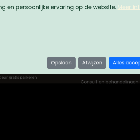
g en persoonlijke ervaring op de website.
Meer in
EGEVENS
OPENINGSTIJDEN
Dinsdag
09
by M
erlaan 62F
Donderdag
09
en
Vrijdag
09
5
Zaterdag
09
Opslaan
Afwijzen
Alles acce
kinbym.nl
deur gratis parkeren
Consult en behandelingen 
Wilt u een afspraak make
openingstijden, neem dan
ons op.