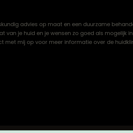
r deskundig advies op maat en een duurzame behande
at van je huid en je wensen zo goed als mogelijk i
t met mij op voor meer informatie over de huidklin