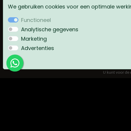
We gebruiken cookies voor een optimale werkin
CONTACTG
Functioneel
Art of skin 
Analytische gegevens
Floris Verst
Marketing
2316 DZ Leid
Advertenties
062474783
info@artofs
U kunt voor de 