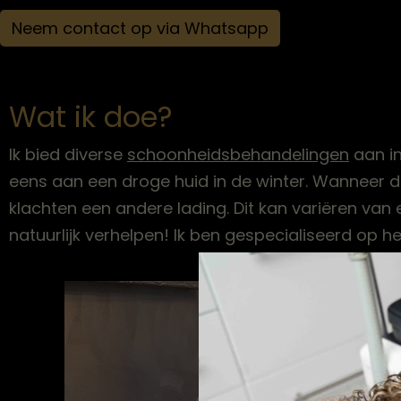
Neem contact op via Whatsapp
Wat ik doe?
Ik bied diverse
schoonheidsbehandelingen
aan in
eens aan een droge huid in de winter. Wanneer d
klachten een andere lading. Dit kan variëren van e
natuurlijk verhelpen! Ik ben gespecialiseerd op h