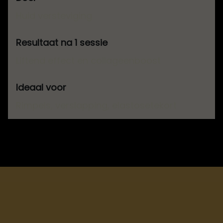
Huid versteviging
Liftend effect en collageenboost
Rimpels, verslapping, elastosetekort