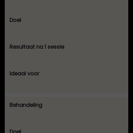
Zuurstofbehandeling
Hydratatie & verfrissing
Directe glow en porcellenverfijning
Droge, vermoeide huid
Anti‑aging RF