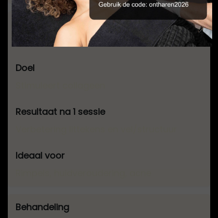
Microneedling
Stimuleert collageen
Verbetering littekens en vel/structuur
Rimpels, huidveroudering, acne